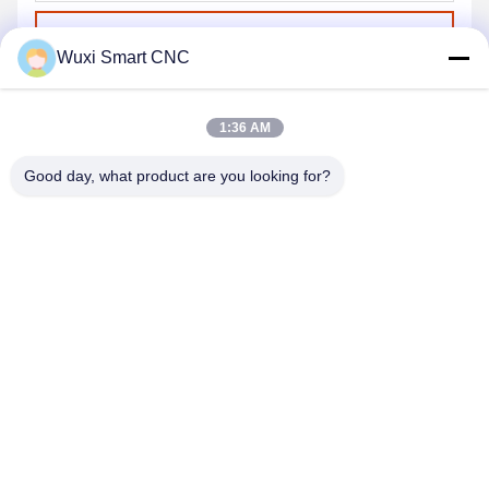
Kirim
Wuxi Smart CNC
1:36 AM
Good day, what product are you looking for?
WUXI SMART CNC EQUIPMENT GROUP
CO.,LTD
sales@chinasmartcnc.com
86--13771480707
No. 10, Jalan Hengou, Qianqiao, Distrik Huishan, Kota Wuxi,
Provinsi Jiangsu, Cina