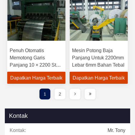
Penuh Otomatis
Mesin Potong Baja
Memotong Garis
Panjang Untuk 2200mm
Panjang 10 × 2200 Steel
Lebar 6mm Bahan Tebal
Coil Antarmuka Mesin
Dapatkan Harga Terbaik
Dapatkan Harga Terbaik
Manusia
1
2
Kontak
Kontak:
Mr. Tony