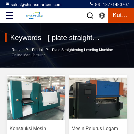
sales@chinasmartcnc.com
86--13771480707
Kutipan
Keywords [ plate straightening leveling machine ] Match 17 Produk
>
>
Rumah
Produk
Plate Straightening Leveling Machine
Online Manufacturer
Konstruksi Mesin
Mesin Pelurus Logam