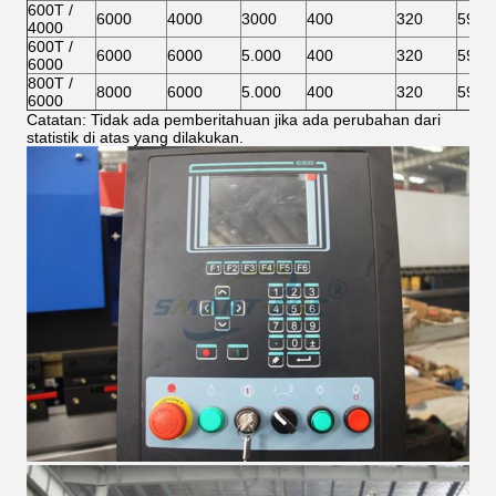
600T /
6000
4000
3000
400
320
590
4000
600T /
6000
6000
5.000
400
320
590
6000
800T /
8000
6000
5.000
400
320
590
6000
Catatan: Tidak ada pemberitahuan jika ada perubahan dari
statistik di atas yang dilakukan.