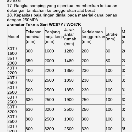
akurasi.
17. Rangka samping yang diperkuat memberikan kekuatan
dukungan tambahan ke tenggorokan alat berat
18. Kapasitas baja ringan dinilai pada material canai panas
dengan 250MPA
Parameter Teknis Seri WC67Y / WC67K
Jarak
Tekanan
Panjang
Kedalaman
Max.t
antar
Stroke
Model
nominal
meja kerja
tenggorokan
buka
rumah
(mm)
(mm)
(mm)
(mm)
(mm)
(mm)
30T /
300
1600
1280
200
80
285
1600
35T /
350
2000
1480
200
80
285
2000
40T /
400
2200
1850
230
100
320
2200
40T /
400
2500
1850
230
100
320
2500
50T /
500
2500
1850
230
100
320
2500
63T /
630
2500
1900
250
100
320
2500
63T /
630
3200
2500
250
100
320
3200
80T /
800
2500
1900
300
100
320
2500
80T /
800
3200
2500
320
100
350
3200