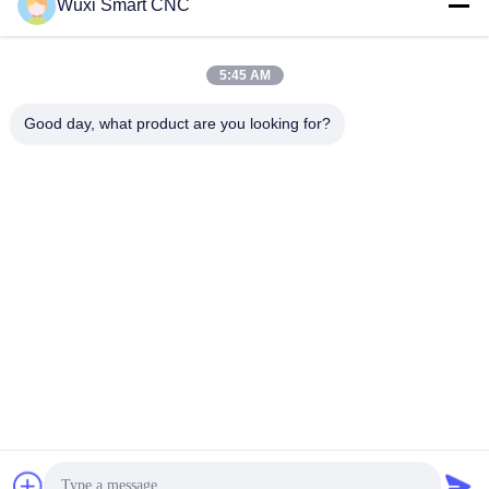
Dapatkan Harga Terbaik
Dapatkan Harga Terbaik
Wuxi Smart CNC
5:45 AM
Good day, what product are you looking for?
WUXI SMART CNC EQUIPMENT GROUP
CO.,LTD
sales@chinasmartcnc.com
86--13771480707
No.77 Huicheng Road, Distrik Huishan, Provinsi Jiangsu,
214151, Cina
Cina Kualitas Baik Rem Hidrolik Pemasok. Hak cipta © 2019-2026 Wuxi