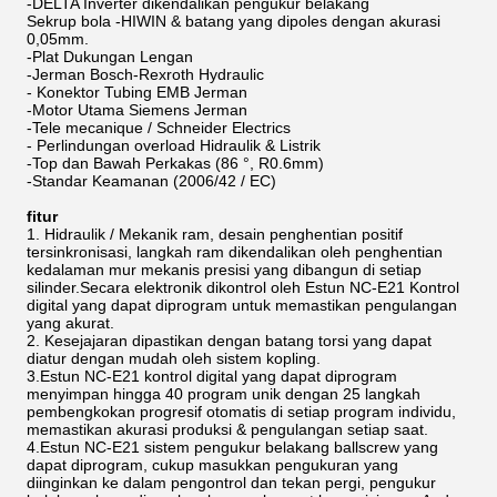
-DELTA Inverter dikendalikan pengukur belakang
Sekrup bola -HIWIN & batang yang dipoles dengan akurasi
0,05mm.
-Plat Dukungan Lengan
-Jerman Bosch-Rexroth Hydraulic
- Konektor Tubing EMB Jerman
-Motor Utama Siemens Jerman
-Tele mecanique / Schneider Electrics
- Perlindungan overload Hidraulik & Listrik
-Top dan Bawah Perkakas (86 °, R0.6mm)
-Standar Keamanan (2006/42 / EC)
fitur
1. Hidraulik / Mekanik ram, desain penghentian positif
tersinkronisasi, langkah ram dikendalikan oleh penghentian
kedalaman mur mekanis presisi yang dibangun di setiap
silinder.Secara elektronik dikontrol oleh Estun NC-E21 Kontrol
digital yang dapat diprogram untuk memastikan pengulangan
yang akurat.
2. Kesejajaran dipastikan dengan batang torsi yang dapat
diatur dengan mudah oleh sistem kopling.
3.Estun NC-E21 kontrol digital yang dapat diprogram
menyimpan hingga 40 program unik dengan 25 langkah
pembengkokan progresif otomatis di setiap program individu,
memastikan akurasi produksi & pengulangan setiap saat.
4.Estun NC-E21 sistem pengukur belakang ballscrew yang
dapat diprogram, cukup masukkan pengukuran yang
diinginkan ke dalam pengontrol dan tekan pergi, pengukur