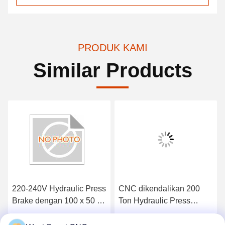
PRODUK KAMI
Similar Products
220-240V Hydraulic Press
CNC dikendalikan 200
Brake dengan 100 x 50 x
Ton Hydraulic Press
25 cm Dimensi dan 5,2 kg
Brake untuk lentur
Berat
stainless steel