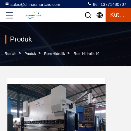
sales@chinasmartcnc.com
86--13771480707
Kutipan
Produk
>
>
>
Rumah
Produk
Rem Hidrolik
Rem Hidrolik 100 Ton, Mesin Bending Lembar Aluminium 4000mm