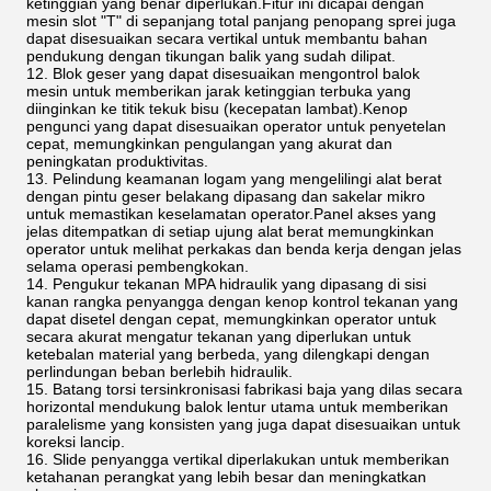
ketinggian yang benar diperlukan.Fitur ini dicapai dengan
mesin slot "T" di sepanjang total panjang penopang sprei juga
dapat disesuaikan secara vertikal untuk membantu bahan
pendukung dengan tikungan balik yang sudah dilipat.
12. Blok geser yang dapat disesuaikan mengontrol balok
mesin untuk memberikan jarak ketinggian terbuka yang
diinginkan ke titik tekuk bisu (kecepatan lambat).Kenop
pengunci yang dapat disesuaikan operator untuk penyetelan
cepat, memungkinkan pengulangan yang akurat dan
peningkatan produktivitas.
13. Pelindung keamanan logam yang mengelilingi alat berat
dengan pintu geser belakang dipasang dan sakelar mikro
untuk memastikan keselamatan operator.Panel akses yang
jelas ditempatkan di setiap ujung alat berat memungkinkan
operator untuk melihat perkakas dan benda kerja dengan jelas
selama operasi pembengkokan.
14. Pengukur tekanan MPA hidraulik yang dipasang di sisi
kanan rangka penyangga dengan kenop kontrol tekanan yang
dapat disetel dengan cepat, memungkinkan operator untuk
secara akurat mengatur tekanan yang diperlukan untuk
ketebalan material yang berbeda, yang dilengkapi dengan
perlindungan beban berlebih hidraulik.
15. Batang torsi tersinkronisasi fabrikasi baja yang dilas secara
horizontal mendukung balok lentur utama untuk memberikan
paralelisme yang konsisten yang juga dapat disesuaikan untuk
koreksi lancip.
16. Slide penyangga vertikal diperlakukan untuk memberikan
ketahanan perangkat yang lebih besar dan meningkatkan