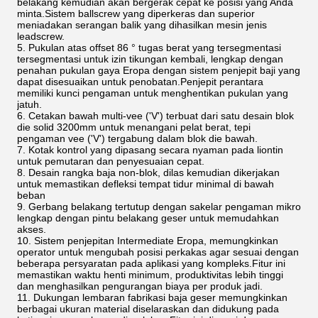
belakang kemudian akan bergerak cepat ke posisi yang Anda
minta.Sistem ballscrew yang diperkeras dan superior
meniadakan serangan balik yang dihasilkan mesin jenis
leadscrew.
5. Pukulan atas offset 86 ° tugas berat yang tersegmentasi
tersegmentasi untuk izin tikungan kembali, lengkap dengan
penahan pukulan gaya Eropa dengan sistem penjepit baji yang
dapat disesuaikan untuk penobatan.Penjepit perantara
memiliki kunci pengaman untuk menghentikan pukulan yang
jatuh.
6. Cetakan bawah multi-vee ('V') terbuat dari satu desain blok
die solid 3200mm untuk menangani pelat berat, tepi
pengaman vee ('V') tergabung dalam blok die bawah.
7. Kotak kontrol yang dipasang secara nyaman pada liontin
untuk pemutaran dan penyesuaian cepat.
8. Desain rangka baja non-blok, dilas kemudian dikerjakan
untuk memastikan defleksi tempat tidur minimal di bawah
beban
9. Gerbang belakang tertutup dengan sakelar pengaman mikro
lengkap dengan pintu belakang geser untuk memudahkan
akses.
10. Sistem penjepitan Intermediate Eropa, memungkinkan
operator untuk mengubah posisi perkakas agar sesuai dengan
beberapa persyaratan pada aplikasi yang kompleks.Fitur ini
memastikan waktu henti minimum, produktivitas lebih tinggi
dan menghasilkan pengurangan biaya per produk jadi.
11. Dukungan lembaran fabrikasi baja geser memungkinkan
berbagai ukuran material diselaraskan dan didukung pada