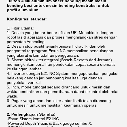
100ton 4000 aluminium sheet bending mesin mesin
bending besi untuk mesin bending konstruksi untuk
profil aluminium
Konfigurasi standar:
1. Fitur Utama:
1. Desain yang benar-benar efisien UE, Monoblock dengan
robot las & aparatus dan proses menghilangkan stres dengan
perawatan Annealing.
2. Desain stop positif tersinkronisasi hidraulik, dan oleh
pengontrol terprogram Etsun NC memastikan pengulangan
yang akurat & kemudahan penggunaan.
3. Sistem hidrolik terintegrasi (Bosch-Rexroth dari Jerman)
memungkinkan peralihan pendekatan cepat secara otomatis
ke tikungan lambat.
4. Inverter dengan E21 NC System mengoperasikan pengukur
belakang dengan jari penopang kualitas juga dengan
penyetelan vertikal
5. Inch, mode tunggal sedang dirancang untuk mesin dan
waktu pembalikan dan pemeliharaan dapat dikontrol oleh relai
waktu.
6. Pagar yang aman dan loker antar listrik telah dirancang
untuk mesin untuk memastikan keamanan operasi
2. Perlengkapan Standar:
-Estun Sistem kontrol E21NC
-Powered Depth Y-axis & Back gauge sumbu X.