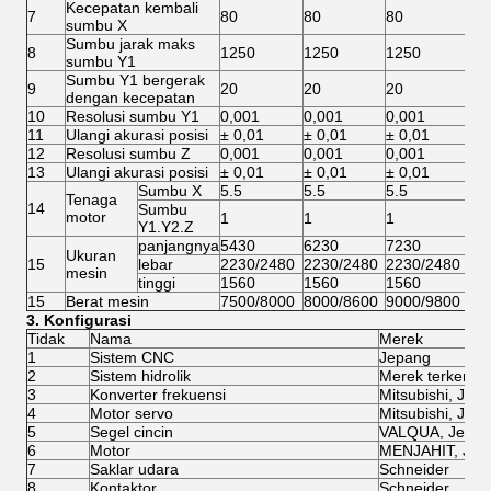
Kecepatan kembali
7
80
80
80
8
sumbu X
Sumbu jarak maks
8
1250
1250
1250
1
sumbu Y1
Sumbu Y1 bergerak
9
20
20
20
2
dengan kecepatan
10
Resolusi sumbu Y1
0,001
0,001
0,001
0
11
Ulangi akurasi posisi
± 0,01
± 0,01
± 0,01
±
12
Resolusi sumbu Z
0,001
0,001
0,001
0
13
Ulangi akurasi posisi
± 0,01
± 0,01
± 0,01
±
Sumbu X
5.5
5.5
5.5
5
Tenaga
14
Sumbu
motor
1
1
1
1
Y1.Y2.Z
panjangnya
5430
6230
7230
8
Ukuran
15
lebar
2230/2480
2230/2480
2230/2480
2
mesin
tinggi
1560
1560
1560
1
15
Berat mesin
7500/8000
8000/8600
9000/9800
1
3. Konfigurasi
Tidak
Nama
Merek
1
Sistem CNC
Jepang
2
Sistem hidrolik
Merek terkenal
3
Konverter frekuensi
Mitsubishi, Jep
4
Motor servo
Mitsubishi, Jep
5
Segel cincin
VALQUA, Jepa
6
Motor
MENJAHIT, Jer
7
Saklar udara
Schneider
8
Kontaktor
Schneider