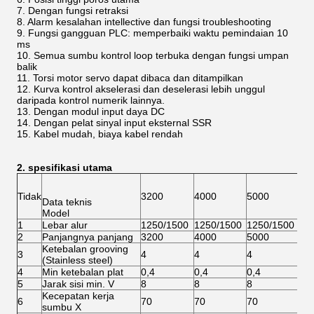
7. Dengan fungsi retraksi
8. Alarm kesalahan intellective dan fungsi troubleshooting
9. Fungsi gangguan PLC: memperbaiki waktu pemindaian 10
ms
10. Semua sumbu kontrol loop terbuka dengan fungsi umpan
balik
11. Torsi motor servo dapat dibaca dan ditampilkan
12. Kurva kontrol akselerasi dan deselerasi lebih unggul
daripada kontrol numerik lainnya.
13. Dengan modul input daya DC
14. Dengan pelat sinyal input eksternal SSR
15. Kabel mudah, biaya kabel rendah
2. spesifikasi utama
Tidak
3200
4000
5000
6
Data teknis
Model
1
Lebar alur
1250/1500
1250/1500
1250/1500
1
2
Panjangnya panjang
3200
4000
5000
6
Ketebalan grooving
3
4
4
4
4
(Stainless steel)
4
Min ketebalan plat
0,4
0,4
0,4
0
5
Jarak sisi min. V
8
8
8
8
Kecepatan kerja
6
70
70
70
7
sumbu X