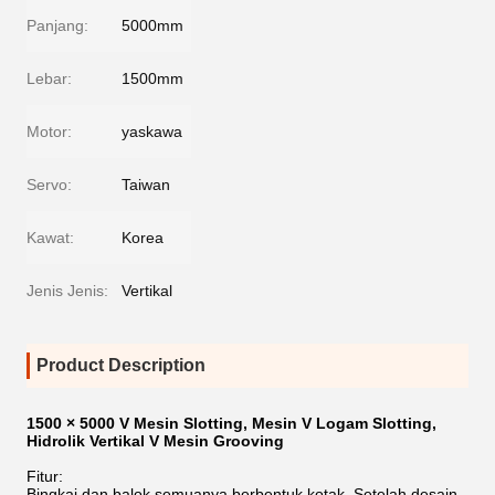
Panjang:
5000mm
Lebar:
1500mm
Motor:
yaskawa
Servo:
Taiwan
Kawat:
Korea
Jenis Jenis:
Vertikal
Product Description
1500 × 5000 V Mesin Slotting, Mesin V Logam Slotting,
Hidrolik Vertikal V Mesin Grooving
Fitur:
Bingkai dan balok semuanya berbentuk kotak. Setelah desain