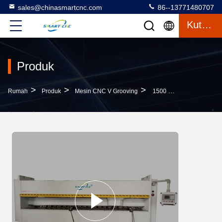
sales@chinasmartcnc.com
86--13771480707
Kutipan
Produk
>
>
>
Rumah
Produk
Mesin CNC V Grooving
1500 × 5000mm CNC V Grooving Machine, Mesin Bentukan Hidrolik Putih