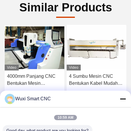
Similar Products
Video
Video
4000mm Panjang CNC
4 Sumbu Mesin CNC
Bentukan Mesin
Bentukan Kabel Mudah
Kekakuan Yang Baik
Untuk Aluminium
Dengan Menyesuaikan
Composite Panel
Dapatkan Harga Terbaik
Dapatkan Harga Terbaik
Wuxi Smart CNC
Sistem Pisau
10:59 AM
Good day, what product are you looking for?