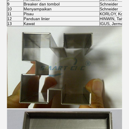
9
Breaker dan tombol
Schneider
10
Menyampaikan
Schneider
11
Pisau
KORLOY, Korea
12
Panduan linier
HINWIN, Taiwa
13
Kawat
IGUS, Jerman