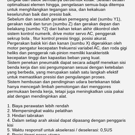
optimalisasi elemen hingga, pengelasan semua-baja ditempa
untuk menghilangkan tegangan sisa, dan kekakuan
keseluruhan baik dan presisi baik.
Sebelum dan sesudah gerakan pemegang alat (sumbu Y1),
gerakan naik dan turun (sumbu Z) dan gerakan depan dan
belakang (sumbu Y2) dari bahan tekan akhir dikontrol oleh
sistem kontrol numerik, drive motor servo AC, penggerak
sekrup bola , fitur kontrol presisi tinggi, posisi akurat.
Pergerakan balok kiri dan kanan (sumbu X) digerakkan oleh
motor pengatur kecepatan frekuensi variabel AC, dan roda gigi
heliks dan penggerak rak-pinion memiliki karakteristik
kecepatan tinggi dan kapasitas beban yang kuat.
Sistem penekan pneumatik dapat secara adaptif menekan sisi
benda kerja dan sisi pengumpanan sesuai dengan ketebalan
yang berbeda, yang merupakan salah satu langkah efektif
untuk memastikan presisi dan pengulangan proses.
Sistem hembusan dan pendinginan udara bertekanan tidak
hanya mencegah limbah pemotongan dari menggores
permukaan benda kerja, tetapi juga meningkatkan usia pakai
alat dengan mendinginkan alat.
1. Biaya perawatan lebih rendah
2. Mempersingkat waktu pelatihan
3. Hindari tabrakan
4. Dalam setiap arah aksial dapat dipasang dengan penggaris
kisi
5. Waktu responsif untuk akselerasi / deselerasi: 0,5US
6. Posisi tinggi poros utama