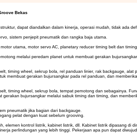
-Groove Bekas
ruktur, dapat diandalkan dalam kinerja, operasi mudah, tidak ada de
 servo, sistem penjepit pneumatik dan rangka baja utama.
motor utama, motor servo AC, planetary reducer timing belt dan timing
emotong melalui peredam planet untuk membuat gerakan bujursangkar
t, timing wheel, sekrup bola, rel panduan linier, rak backgauge, alat pe
tuk membuat gerakan bujursangkar pada rel panduan, dan memberik
 belt, timing wheel, sekrup bola, tempat pemotong dan sebagainya. Fun
gerakan bujursangkar melalui sabuk timing dan timing, dan memberi
tem pneumatik jika bagian dari backgauge.
gang pelat dengan kuat sebelum grooving.
h, elemen kontrol listrik, kabinet listrik, dll. Kabinet listrik dipasang di d
erja perlindungan yang lebih tinggi. Pekerjaan apa pun dapat diwuj