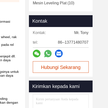
Mesin Leveling Plat
(10)
Kontak
formasi
Kontak:
Mr. Tony
 wheel, rak
tel:
86--13771480707
 pada rel
njepit dll.
an daya
Hubungi Sekarang
gsinya untuk
kan daya
Kirimkan kepada kami
inding
udkan dengan