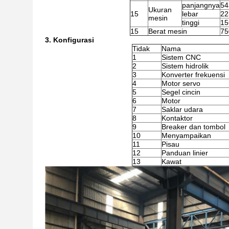
panjangnya
54
Ukuran
15
lebar
22
mesin
tinggi
15
15
Berat mesin
75
3. Konfigurasi
Tidak
Nama
1
Sistem CNC
2
Sistem hidrolik
3
Konverter frekuensi
4
Motor servo
5
Segel cincin
6
Motor
7
Saklar udara
8
Kontaktor
9
Breaker dan tombol
10
Menyampaikan
11
Pisau
12
Panduan linier
13
Kawat