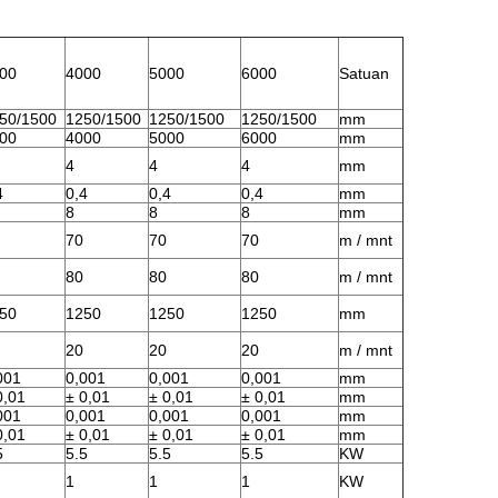
00
4000
5000
6000
Satuan
50/1500
1250/1500
1250/1500
1250/1500
mm
00
4000
5000
6000
mm
4
4
4
mm
4
0,4
0,4
0,4
mm
8
8
8
mm
70
70
70
m / mnt
80
80
80
m / mnt
50
1250
1250
1250
mm
20
20
20
m / mnt
001
0,001
0,001
0,001
mm
0,01
± 0,01
± 0,01
± 0,01
mm
001
0,001
0,001
0,001
mm
0,01
± 0,01
± 0,01
± 0,01
mm
5
5.5
5.5
5.5
KW
1
1
1
KW