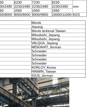
30
6230
7230
8230
30/2480
2230/2480
2230/2480
2230/2480
mm
60
1560
1560
1560
00/8000
8000/8600
9000/9800
10000/11000
KGS
Merek
Jepang
Merek terkenal Taiwan
Mitsubishi, Jepang
Mitsubishi, Jepang
VALQUA, Jepang
MENJAHIT, Jerman
Schneider
Schneider
Schneider
Schneider
KORLOY, Korea
HINWIN, Taiwan
IGUS, Jerman