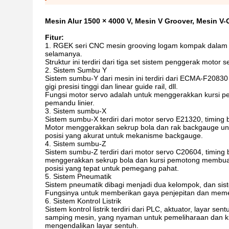
Mesin Alur 1500 × 4000 V, Mesin V Groover, Mesin V
Fitur:
1. RGEK seri CNC mesin grooving logam kompak dalam st
selamanya.
Struktur ini terdiri dari tiga set sistem penggerak motor
2. Sistem Sumbu Y
Sistem sumbu-Y dari mesin ini terdiri dari ECMA-F20830 
gigi presisi tinggi dan linear guide rail, dll.
Fungsi motor servo adalah untuk menggerakkan kursi p
pemandu linier.
3. Sistem sumbu-X
Sistem sumbu-X terdiri dari motor servo E21320, timing bel
Motor menggerakkan sekrup bola dan rak backgauge un
posisi yang akurat untuk mekanisme backgauge.
4. Sistem sumbu-Z
Sistem sumbu-Z terdiri dari motor servo C20604, timing
menggerakkan sekrup bola dan kursi pemotong membuat 
posisi yang tepat untuk pemegang pahat.
5. Sistem Pneumatik
Sistem pneumatik dibagi menjadi dua kelompok, dan sis
Fungsinya untuk memberikan gaya penjepitan dan meme
6. Sistem Kontrol Listrik
Sistem kontrol listrik terdiri dari PLC, aktuator, layar sentu
samping mesin, yang nyaman untuk pemeliharaan dan kin
mengendalikan layar sentuh.