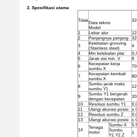
2. Spesifikasi utama
Tidak
32
Data teknis
Model
1
Lebar alur
12
2
Panjangnya panjang
32
Ketebalan grooving
3
4
(Stainless steel)
4
Min ketebalan plat
0,
5
Jarak sisi min. V
8
Kecepatan kerja
6
70
sumbu X
Kecepatan kembali
7
80
sumbu X
Sumbu jarak maks
8
12
sumbu Y1
Sumbu Y1 bergerak
9
20
dengan kecepatan
10
Resolusi sumbu Y1
0,
11
Ulangi akurasi posisi
± 
12
Resolusi sumbu Z
0,
13
Ulangi akurasi posisi
± 
Sumbu X
5.
Tenaga
14
Sumbu
motor
1
Y1.Y2.Z