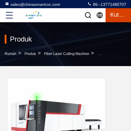
sales@chinasmartcnc.com
86--13771480707
Kutipan
Produk
>
>
>
Rumah
Produk
Fiber Laser Cutting Machine
Mesin Pemotong Lase