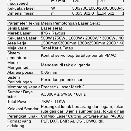
m / mnt
120
120
120
max.speed
Kekuatan laser
W
500/700/1000/2000/3000/4000
Dimensi mesin
m
8.8x3.9x2.0
11x4.5x2
11x5
Parameter Teknis Mesin Pemotongan Laser Serat
Jenis Laser
Laser serat
Merek Laser
IPG / Raycus
Kekuatan Laser
500W (750W / 1000W / 2000W / 3000W / 4000W
Area kerja
1500mmX3000mm 1300x2500mm 2000 * 4000m
Meja kerja
Tabel Kerja Tetap
Sistem
Kontrol servo loop tertutup-penuh PMAC
pengaturan
Mode
Mengemudi rak gigi ganda
Mengemudi
Akurasi posisi
0,05 mm
Sistem
Perlindungan enklosur
Perlindungan
Memotong kepala
Precitec / Laser Mech /
Sumber Daya
AC380V ± 5% 50 / 60Hz
listrik
Total Power
7KW ~ 11KW
Perangkat lunak bersarang dari logam, tekanan
Kolokasi Standar
rute gas dari 3 jenis sumber gas, fokus dinamis, r
Perangkat lunak
CutMax Laser Cutting Software atau PA8000, Me
Format yang
PLT, DXF, BMP, AI, DST, DWG, dll.
didukung