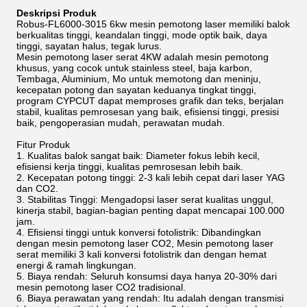
Deskripsi Produk
Robus-FL6000-3015 6kw mesin pemotong laser
memiliki balok
berkualitas tinggi, keandalan tinggi, mode optik baik, daya
tinggi, sayatan halus, tegak lurus.
Mesin pemotong laser serat 4KW adalah mesin pemotong
khusus, yang cocok untuk stainless steel, baja karbon,
Tembaga, Aluminium, Mo untuk memotong dan meninju,
kecepatan potong dan sayatan keduanya tingkat tinggi,
program CYPCUT dapat memproses grafik dan teks, berjalan
stabil, kualitas pemrosesan yang baik, efisiensi tinggi, presisi
baik, pengoperasian mudah, perawatan mudah.
Fitur Produk
1. Kualitas balok sangat baik: Diameter fokus lebih kecil,
efisiensi kerja tinggi, kualitas pemrosesan lebih baik.
2. Kecepatan potong tinggi: 2-3 kali lebih cepat dari laser YAG
dan CO2.
3. Stabilitas Tinggi: Mengadopsi laser serat kualitas unggul,
kinerja stabil, bagian-bagian penting dapat mencapai 100.000
jam.
4. Efisiensi tinggi untuk konversi fotolistrik: Dibandingkan
dengan mesin pemotong laser CO2, Mesin pemotong laser
serat memiliki 3 kali konversi fotolistrik dan dengan hemat
energi & ramah lingkungan.
5. Biaya rendah: Seluruh konsumsi daya hanya 20-30% dari
mesin pemotong laser CO2 tradisional.
6. Biaya perawatan yang rendah: Itu adalah dengan transmisi