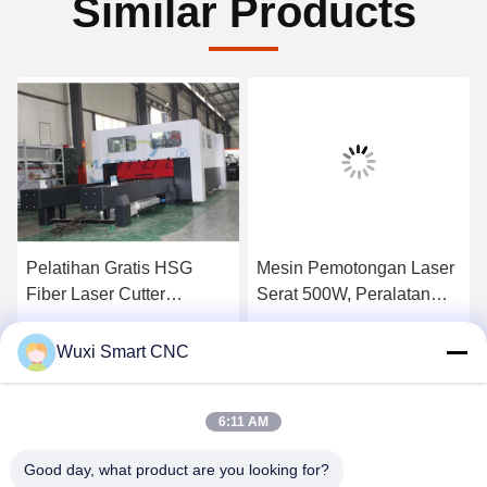
Similar Products
Pelatihan Gratis HSG
Mesin Pemotongan Laser
Fiber Laser Cutter
Serat 500W, Peralatan
Kecepatan Tinggi
Pemotongan Laser Serat
Konsumsi Daya Rendah
CNC
Dapatkan Harga Terbaik
Dapatkan Harga Terbaik
Wuxi Smart CNC
6:11 AM
Good day, what product are you looking for?