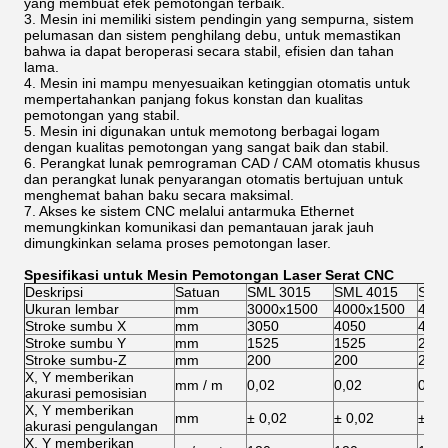
yang membuat efek pemotongan terbaik.
3. Mesin ini memiliki sistem pendingin yang sempurna, sistem
pelumasan dan sistem penghilang debu, untuk memastikan
bahwa ia dapat beroperasi secara stabil, efisien dan tahan
lama.
4. Mesin ini mampu menyesuaikan ketinggian otomatis untuk
mempertahankan panjang fokus konstan dan kualitas
pemotongan yang stabil.
5. Mesin ini digunakan untuk memotong berbagai logam
dengan kualitas pemotongan yang sangat baik dan stabil.
6. Perangkat lunak pemrograman CAD / CAM otomatis khusus
dan perangkat lunak penyarangan otomatis bertujuan untuk
menghemat bahan baku secara maksimal.
7. Akses ke sistem CNC melalui antarmuka Ethernet
memungkinkan komunikasi dan pemantauan jarak jauh
dimungkinkan selama proses pemotongan laser.
Spesifikasi untuk Mesin Pemotongan Laser Serat CNC
Deskripsi
Satuan
SML 3015
SML 4015
SML
Ukuran lembar
mm
3000x1500
4000x1500
400
Stroke sumbu X
mm
3050
4050
405
Stroke sumbu Y
mm
1525
1525
202
Stroke sumbu-Z
mm
200
200
200
X, Y memberikan
mm / m
0,02
0,02
0,02
akurasi pemosisian
X, Y memberikan
mm
± 0,02
± 0,02
± 0,
akurasi pengulangan
X, Y memberikan