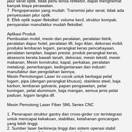
jalur serat optik, tidak perlu lensa reflektor, dapat menghemat
banyak biaya perawatan.
7. Pengoperasian yang mudah: Transmisi jalur serat, tidak ada
penyesuaian jalur optik.
8. Efek optik super-fleksibel: volume kecil, struktur kompak,
persyaratan manufaktur mudah fleksibel.
Aplikasi Produk
Pembuatan mobil, mesin dan peralatan, peralatan listrik,
peralatan dapur hotel, peralatan lift, logo iklan, dekorasi mobil,
produksi lembaran logam, perangkat keras pencahayaan,
peralatan tampilan, bagian presisi, produk perangkat keras,
aksesoris kereta bawah tanah, dekorasi, mesin tekstil, mesin
makanan, Mesin konstruksi, kapal, perkakas, peralatan
metalurgi, penerbangan, kedirgantaraan dan industri
manufaktur dan pengolahan lainnya;
Mesin Pemotongan Laser ini cocok untuk berbagai pelat
logam, pipa (dengan perangkat khusus), stainless steel, baja
karbon, lembaran galvanis, papan pengawetan, pelat
kuningan, pelat aluminium, baja mangan, semua jenis pelat
paduan, logam langka dll.
Mesin Pemotong Laser Fiber SML Series CNC
1. Penerapan struktur gantry dan cross-girder cor terintegrasi
untuk mencapai kekakuan, stabilitas, ketahanan goncangan
yang lebih tinggi.
2. Sumber laser berkinerja tinggi dan sistem operasi stabil