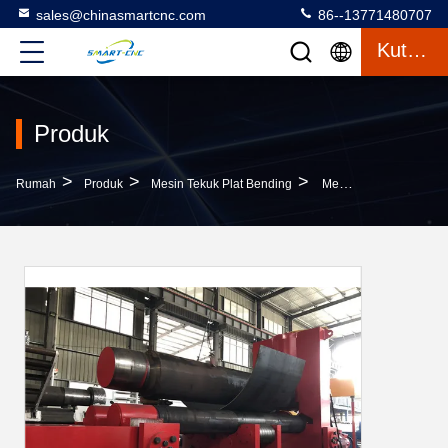
sales@chinasmartcnc.com
86--13771480707
Kutipan
Produk
>
>
>
Rumah
Produk
Mesin Tekuk Plat Bending
Mesin Bending Plat Plat Efisiensi Tinggi Penggerak Hidraulik CNC Pengoperasian Yang Andal