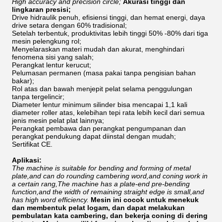
High accuracy and precision circle;
Akurasi tinggi dan
lingkaran presisi;
Drive hidraulik penuh, efisiensi tinggi, dan hemat energi, daya
drive setara dengan 60% tradisional;
Setelah terbentuk, produktivitas lebih tinggi 50% -80% dari tiga
mesin pelengkung rol;
Menyelaraskan materi mudah dan akurat, menghindari
fenomena sisi yang salah;
Perangkat lentur kerucut;
Pelumasan permanen (masa pakai tanpa pengisian bahan
bakar);
Rol atas dan bawah menjepit pelat selama penggulungan
tanpa tergelincir;
Diameter lentur minimum silinder bisa mencapai 1,1 kali
diameter roller atas, kelebihan tepi rata lebih kecil dari semua
jenis mesin pelat plat lainnya;
Perangkat pembawa dan perangkat pengumpanan dan
perangkat pendukung dapat diinstal dengan mudah;
Sertifikat CE.
Aplikasi:
The machine is suitable for bending and forming of metal
plate,and can do rounding cambering word,and coning work in
a certain rang,The machine has a plate-end pre-bending
function,and the width of remaining straight edge is small,and
has high word efficiency.
Mesin ini cocok untuk menekuk
dan membentuk pelat logam, dan dapat melakukan
pembulatan kata cambering, dan bekerja coning di dering