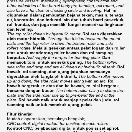
pressure vessels, machinery, hydropower, construction and
other industries of the barrel body pre-bending, roll round, and
also have a function of checking circle and leveling.
Hal ini
digunakan dalam pembuatan bejana tekan, mesin, tenaga
air, konstruksi dan industri lain dari tubuh barel pra-tekuk,
roll bundar, dan juga memiliki fungsi memeriksa lingkaran
dan leveling.
The top roller driven by hydraulic motor.
Rol atas digerakkan
oleh motor hidrolik.
Through the friction between the metal
plate and the top roller to drive the bottom roller and side
rollers rotate.
Melalui gesekan antara pelat logam dan roller
atas untuk mendorong roller bawah dan rol samping
berputar.
And supply the torque for bending plate.
Dan
memasok torsi untuk menekuk piring.
The bottom roller,
side roller and drop end are all driven by hydraulic oil tank.
Rol
bawah, rol samping, dan ujung jatuhkan semuanya
digerakkan oleh tangki oli hidrolik.
The bottom roller moves
up and down, the side roller moves along with an arc.
Rol
bawah bergerak ke atas dan ke bawah, rol sisi bergerak
bersama dengan busur.
The bottom roller rising to clamp the
plate and the side roller title up to pre-bend the end of the
plate.
Rol bawah naik untuk menjepit pelat dan judul rol
samping naik untuk menekuk ujung pelat.
Fitur kinerja:
Mudah dioperasikan, bentuknya bengkok;
CNC control, digital readout for position of each rollers.
Kontrol CNC, pembacaan digital untuk posisi setiap rol.