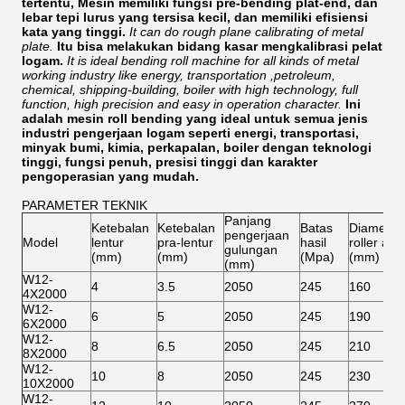
tertentu, Mesin memiliki fungsi pre-bending plat-end, dan
lebar tepi lurus yang tersisa kecil, dan memiliki efisiensi
kata yang tinggi.
It can do rough plane calibrating of metal
plate.
Itu bisa melakukan bidang kasar mengkalibrasi pelat
logam.
It is ideal bending roll machine for all kinds of metal
working industry like energy, transportation ,petroleum,
chemical, shipping-building, boiler with high technology, full
function, high precision and easy in operation character.
Ini
adalah mesin roll bending yang ideal untuk semua jenis
industri pengerjaan logam seperti energi, transportasi,
minyak bumi, kimia, perkapalan, boiler dengan teknologi
tinggi, fungsi penuh, presisi tinggi dan karakter
pengoperasian yang mudah.
PARAMETER TEKNIK
Panjang
Ketebalan
Ketebalan
Batas
Diameter
pengerjaan
Model
lentur
pra-lentur
hasil
roller ata
gulungan
(mm)
(mm)
(Mpa)
(mm)
(mm)
W12-
4
3.5
2050
245
160
4X2000
W12-
6
5
2050
245
190
6X2000
W12-
8
6.5
2050
245
210
8X2000
W12-
10
8
2050
245
230
10X2000
W12-