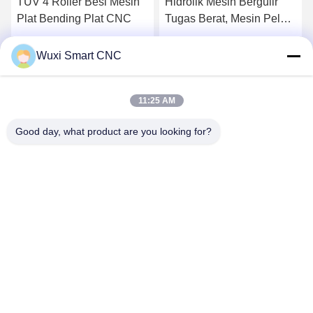
TUV 4 Roller Besi Mesin
Hidrolik Mesin Bergulir
Plat Bending Plat CNC
Tugas Berat, Mesin Pelat
Logam Plat CNC
Dapatkan Harga Terbaik
Dapatkan Harga Terbaik
Wuxi Smart CNC
11:25 AM
Good day, what product are you looking for?
WUXI SMART CNC EQUIPMENT GROUP
CO.,LTD
sales@chinasmartcnc.com
86--13771480707
No.77 Huicheng Road, Distrik Huishan, Provinsi Jiangsu,
214151, Cina