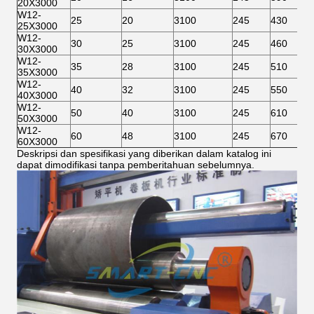
20X3000
W12-
25
20
3100
245
430
25X3000
W12-
30
25
3100
245
460
30X3000
W12-
35
28
3100
245
510
35X3000
W12-
40
32
3100
245
550
40X3000
W12-
50
40
3100
245
610
50X3000
W12-
60
48
3100
245
670
60X3000
Deskripsi dan spesifikasi yang diberikan dalam katalog ini
dapat dimodifikasi tanpa pemberitahuan sebelumnya.