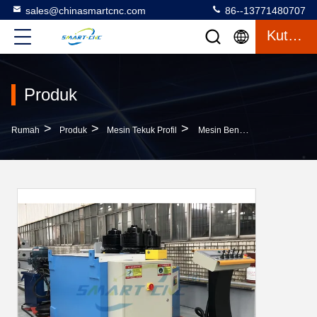
sales@chinasmartcnc.com
86--13771480707
Kutipan
Produk
>
>
>
Rumah
Produk
Mesin Tekuk Profil
Mesin Bending Profil Volume Kecil Kekuatan Tinggi Dengan Fungsi Pra - Bending