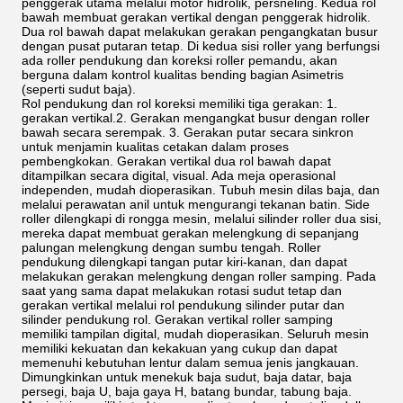
penggerak utama melalui motor hidrolik, persneling. Kedua rol
bawah membuat gerakan vertikal dengan penggerak hidrolik.
Dua rol bawah dapat melakukan gerakan pengangkatan busur
dengan pusat putaran tetap. Di kedua sisi roller yang berfungsi
ada roller pendukung dan koreksi roller pemandu, akan
berguna dalam kontrol kualitas bending bagian Asimetris
(seperti sudut baja).
Rol pendukung dan rol koreksi memiliki tiga gerakan: 1.
gerakan vertikal.2. Gerakan mengangkat busur dengan roller
bawah secara serempak. 3. Gerakan putar secara sinkron
untuk menjamin kualitas cetakan dalam proses
pembengkokan. Gerakan vertikal dua rol bawah dapat
ditampilkan secara digital, visual. Ada meja operasional
independen, mudah dioperasikan. Tubuh mesin dilas baja, dan
melalui perawatan anil untuk mengurangi tekanan batin. Side
roller dilengkapi di rongga mesin, melalui silinder roller dua sisi,
mereka dapat membuat gerakan melengkung di sepanjang
palungan melengkung dengan sumbu tengah. Roller
pendukung dilengkapi tangan putar kiri-kanan, dan dapat
melakukan gerakan melengkung dengan roller samping. Pada
saat yang sama dapat melakukan rotasi sudut tetap dan
gerakan vertikal melalui rol pendukung silinder putar dan
silinder pendukung rol. Gerakan vertikal roller samping
memiliki tampilan digital, mudah dioperasikan. Seluruh mesin
memiliki kekuatan dan kekakuan yang cukup dan dapat
memenuhi kebutuhan lentur dalam semua jenis jangkauan.
Dimungkinkan untuk menekuk baja sudut, baja datar, baja
persegi, baja U, baja gaya H, batang bundar, tabung baja.