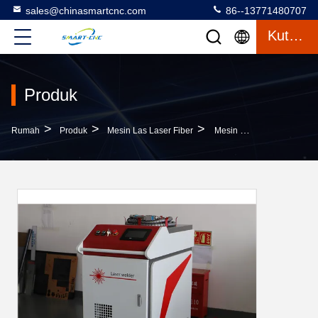
sales@chinasmartcnc.com
86--13771480707
Kutipan
Produk
>
>
>
Rumah
Produk
Mesin Las Laser Fiber
Mesin Las Laser Serat Logam 1kw