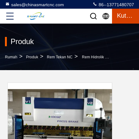
sales@chinasmartcnc.com
86--13771480707
Kutipan
Produk
>
>
>
Rumah
Produk
Rem Tekan NC
Rem Hidrolik 2500mm NC 2500mm Hidrolik