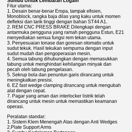
Sumbu Untuk Lembaran Logam
Fitur utama:
1. Desain benar-benar Eropa, tampak efisien,
Monoblock, rangka baja dilas yang kaku untuk momen
defleksi dan tarik tinggi dengan bahan ST44 A1.
2. REM CNC PRESS BRAKE Dilengkapi dengan
antarmuka pengguna yang ramah pengguna Estun, E21
menyediakan semua fungsi rem tekan utama.
3. Penyesuaian tonase dan goresan otomatis untuk
sudut tekuk. Hasil tekukan sempurna dengan input
sudut mudah dan pengoperasian mesin.
4. Semua tabung dihubungkan dengan memasukkan
tabung untuk menghindari kehilangan minyak dan
pecah oleh tabung pengelasan.
5. Sekrup bola dan penuntun garis dirancang untuk
meningkatkan presisi.
6. EZ fast wedge clamping dirancang untuk mengubah
alat dengan cepat.
7. Pagar yang aman dan interlocker listrik telah
dirancang untuk mesin untuk memastikan keamanan
operasi.
Peralatan standar:
1. Sistem Klem Menengah Atas dengan Anti Wedges
2.Plate Support Arms