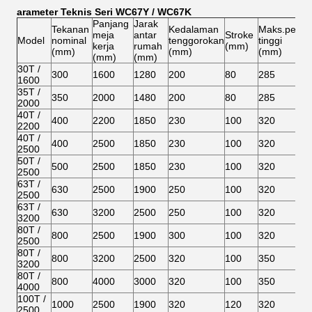
Parameter Teknis Seri WC67Y / WC67K
Panjang
Jarak
Tekanan
Kedalaman
Maks.pemb
meja
antar
Stroke
Model
nominal
tenggorokan
tinggi
kerja
rumah
(mm)
(mm)
(mm)
(mm)
(mm)
(mm)
30T /
300
1600
1280
200
80
285
1600
35T /
350
2000
1480
200
80
285
2000
40T /
400
2200
1850
230
100
320
2200
40T /
400
2500
1850
230
100
320
2500
50T /
500
2500
1850
230
100
320
2500
63T /
630
2500
1900
250
100
320
2500
63T /
630
3200
2500
250
100
320
3200
80T /
800
2500
1900
300
100
320
2500
80T /
800
3200
2500
320
100
350
3200
80T /
800
4000
3000
320
100
350
4000
100T /
1000
2500
1900
320
120
320
2500