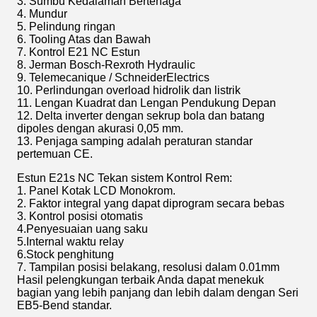
3. Sumbu Kedalaman Bertenaga
4. Mundur
5. Pelindung ringan
6. Tooling Atas dan Bawah
7. Kontrol E21 NC Estun
8. Jerman Bosch-Rexroth Hydraulic
9. Telemecanique / SchneiderElectrics
10. Perlindungan overload hidrolik dan listrik
11. Lengan Kuadrat dan Lengan Pendukung Depan
12. Delta inverter dengan sekrup bola dan batang
dipoles dengan akurasi 0,05 mm.
13. Penjaga samping adalah peraturan standar
pertemuan CE.
Estun E21s NC Tekan sistem Kontrol Rem:
1. Panel Kotak LCD Monokrom.
2. Faktor integral yang dapat diprogram secara bebas
3. Kontrol posisi otomatis
4.Penyesuaian uang saku
5.Internal waktu relay
6.Stock penghitung
7. Tampilan posisi belakang, resolusi dalam 0.01mm
Hasil pelengkungan terbaik Anda dapat menekuk
bagian yang lebih panjang dan lebih dalam dengan Seri
EB5-Bend standar.