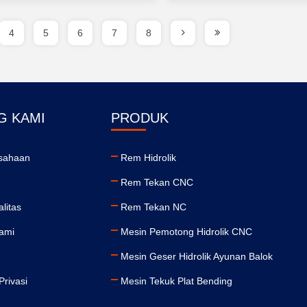
4
5
6
7
8
G KAMI
PRODUK
usahaan
Rem Hidrolik
Rem Tekan CNC
alitas
Rem Tekan NC
ami
Mesin Pemotong Hidrolik CNC
Mesin Geser Hidrolik Ayunan Balok
Privasi
Mesin Tekuk Plat Bending