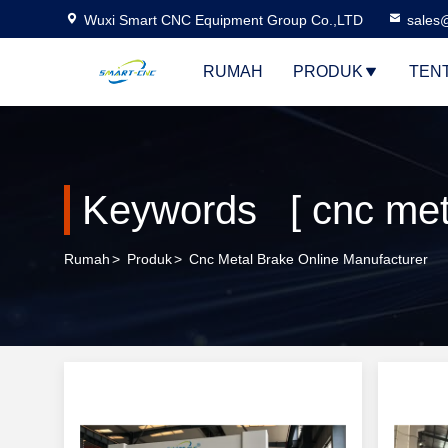
Wuxi Smart CNC Equipment Group Co.,LTD
sales
RUMAH
PRODUK
TEN
Keywords [ cnc met
Rumah
>
Produk
>
Cnc Metal Brake Online Manufacturer