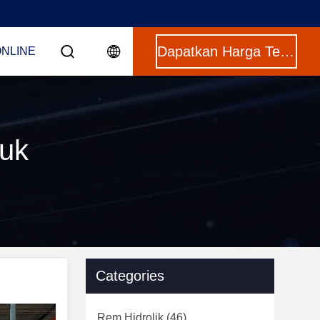
Dapatkan Harga Terbaik
ONLINE
duk
Categories
Rem Hidrolik
(46)