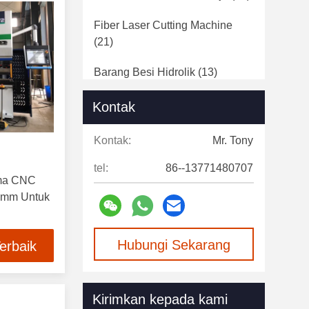
Fiber Laser Cutting Machine
(21)
Barang Besi Hidrolik
(13)
Line Produksi Tiang Lampu
(22)
Kontak
Mesin Tekuk Profil
(12)
Kontak:
Mr. Tony
Tekan Alat Bending Rem
(10)
tel:
86--13771480707
rma CNC
Memotong Untuk Panjang Garis
0mm Untuk
(10)
Mesin Las Laser Fiber
(10)
Hubungi Sekarang
erbaik
Mesin Bending Pipa
(21)
Kirimkan kepada kami
Mesin Leveling Plat
(10)