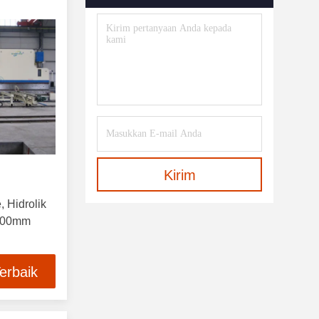
Kirim
 Hidrolik
000mm
erbaik