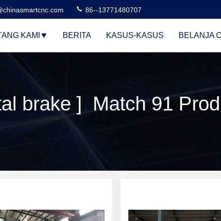
@chinasmartcnc.com
86--13771480707
TANG KAMI
BERITA
KASUS-KASUS
BELANJA 
al brake ] Match 91 Pro