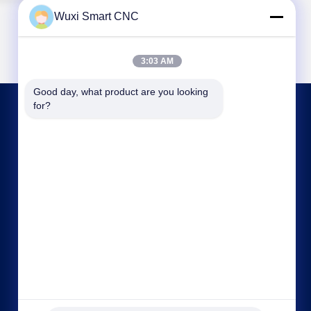
Wuxi Smart CNC
3:03 AM
Good day, what product are you looking 
for?
HUBUNGI KAMI
sales@chinasmartcnc.com
86--13771480707
No. 10, Jalan Hengou, Qianqiao, Distrik Huishan,
Kota Wuxi, Provinsi Jiangsu, Cina