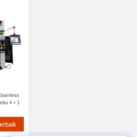
tainless
bu 4 + 1
erbaik