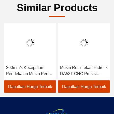
200mm/s Kecepatan
Mesin Rem Tekan Hidrolik
Pendekatan Mesin Pencet
DA53T CNC Presisi
CNC untuk Press Brake
Tinggi
Tooling
Dapatkan Harga Terbaik
Dapatkan Harga Terbaik
WUXI SMART CNC EQUIPMENT GROUP
CO.,LTD