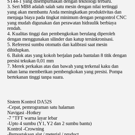
ST44-1 yang disempurnakan dengan teknologi terbaru.
3. Seri MB8 adalah salah satu mesin dengan nilai tertinggi
yang akan membantu Anda meningkatkan produktivitas dan
menjaga biaya pada tingkat minimum dengan pengontrol CNC
yang mudah digunakan dan perawatan hidraulik berbiaya
rendah.
4. Kualitas tinggi dan pembengkokan berulang diperoleh
dengan menggunakan silinder dan katup tersinkronisasi.
5. Referensi sumbu otomatis dan kalibrasi saat mesin
dihidupkan.
6. Balok atas yang kokoh berjalan pada bantalan 8 titik dengan
presisi tekukan 0,01 mm
7. Merek perkakas atas dan bawah yang terkenal kaku dan
tahan lama memberikan pembengkokan yang presisi. Pompa
bertekanan tinggi tanpa suara.
Sistem Kontrol DA52S
-Cepat, pemrograman satu halaman
Navigasi -Hotkey
-7 "TFT warna layar lebar
-Upto 4 sumbu (Y1, Y2 dan 2 sumbu bantu)
Kontrol -Crowning
-Perpustakaan alat / meterial / pruduct