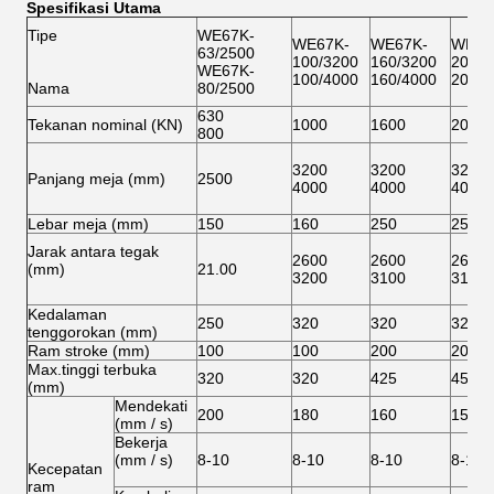
630
Tekanan nominal (KN)
1000
1600
2000
800
3200
3200
3200
Panjang meja (mm)
2500
4000
4000
4000
Lebar meja (mm)
150
160
250
250
Jarak antara tegak
2600
2600
2600
(mm)
21.00
3200
3100
3100
Kedalaman
250
320
320
320
tenggorokan (mm)
Ram stroke (mm)
100
100
200
200
Max.tinggi terbuka
320
320
425
450
(mm)
Mendekati
200
180
160
150
(mm / s)
Bekerja
(mm / s)
8-10
8-10
8-10
8-10
Kecepatan
ram
Kembali
(mm / s)
150
140
120
100
Daya motor utama
5.5
7.5
15
15
(KW)
7.5