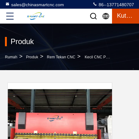
sales@chinasmartcnc.com
86--13771480707
Kutipan
Produk
>
>
>
Rumah
Produk
Rem Tekan CNC
Kecil CNC Press Brake 160t 100 300 400 Ton 3mm 6mm 8mm 10mm 12mmm 6 Meter 6 8 10 12 Meter