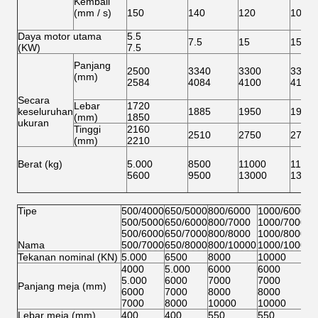
Panjang
2500
3340
3300
3310
(mm)
2584
4084
4100
4100
Secara
Lebar
1720
keseluruhan
1885
1950
1950
(mm)
1850
ukuran
Tinggi
2160
2510
2750
2750
(mm)
2210
Berat (kg)
5.000
8500
11000
11500
5600
9500
13000
1350
Tipe
500/4000
650/5000
800/6000
1000/6000
500/5000
650/6000
800/7000
1000/7000
500/6000
650/7000
800/8000
1000/8000
Nama
500/7000
650/8000
800/10000
1000/10000
Tekanan nominal (KN)
5.000
6500
8000
10000
4000
5.000
6000
6000
5.000
6000
7000
7000
Panjang meja (mm)
6000
7000
8000
8000
7000
8000
10000
10000
Lebar meja (mm)
400
400
550
550
3200
4000
4800
4800
Jarak antara tegak
4000
4800
5100
5100
(mm)
4800
5100
6100
6100
5100
6100
7800
7800
Kedalaman
400
500
500
600