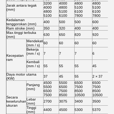
tenggorokan (mm)
Ram stroke (mm)
350
320
400
400
Max.tinggi terbuka
630
650
820
920
(mm)
Mendekati
60
60
60
60
(mm / s)
Bekerja
(mm / s)
7
7
7
6
Kecepatan
ram
Kembali
(mm / s)
55
55
55
45
Daya motor utama
37
45
55
2 × 37
2
(KW)
4500
5500
6500
6500
Panjang
5500
6500
7500
7500
(mm)
6500
7500
8500
8500
7500
8500
10500
10500
Secara
Lebar
keseluruhan
2700
3075
3400
3500
(mm)
ukuran
Tinggi
4400
4500
5300
5370
(mm)
45000
60000
96000
110000
Berat (kg)
47000
65000
105000
120000
56000
70000
116000
136000
62000
76000
130000
165000