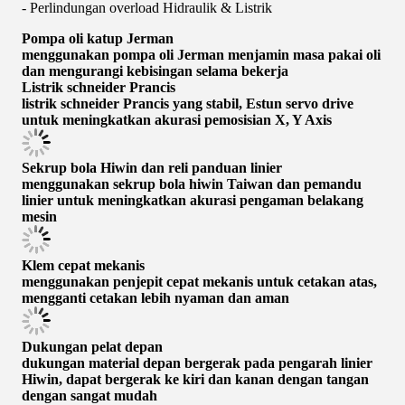
- Perlindungan overload Hidraulik & Listrik
Pompa oli katup Jerman
menggunakan pompa oli Jerman menjamin masa pakai oli
dan mengurangi kebisingan selama bekerja
Listrik schneider Prancis
listrik schneider Prancis yang stabil, Estun servo drive
untuk meningkatkan akurasi pemosisian X, Y Axis
Sekrup bola Hiwin dan reli panduan linier
menggunakan sekrup bola hiwin Taiwan dan pemandu
linier untuk meningkatkan akurasi pengaman belakang
mesin
Klem cepat mekanis
menggunakan penjepit cepat mekanis untuk cetakan atas,
mengganti cetakan lebih nyaman dan aman
Dukungan pelat depan
dukungan material depan bergerak pada pengarah linier
Hiwin, dapat bergerak ke kiri dan kanan dengan tangan
dengan sangat mudah
Spesifikasi Utama
Tipe
WE67K-
WE67K-
WE67K-
WE67
63/2500
100/3200
160/3200
200/3
WE67K-
100/4000
160/4000
200/4
Nama
80/2500