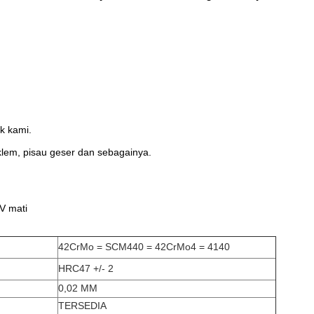
k kami.
em, pisau geser dan sebagainya.
V mati
42CrMo = SCM440 = 42CrMo4 = 4140
HRC47 +/- 2
0,02 MM
TERSEDIA