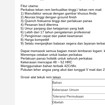
Fitur utama:
Perkakas tekan rem berkualitas tinggi / tekan rem mati
1) Manufaktur sesuai dengan gambar khusus Anda
2) Akurasi tinggi dengan ground finish
3) Quench frekuensi tinggi dan perlakuan panas
4) Pesanan kecil diterima
5) Umur panjang dan ketajaman yang baik
6) Lebih dari 17 tahun pengalaman profesional
7) Pengiriman cepat dan paket keamanan
8) Harga kompetitif
9) Selalu menjanjikan balasan segera dan layanan terbai
Dapat memasok semua bagian mesin lembaran logam: kl
Menempa cetakan untuk badan perkakas
Perlakuan panas holistik untuk seluruh perkakas
Kekerasan mencapai 48 ~ 52 HRC
Menggunakan bahan terbaik 42CrMo
Pukulan leher angsa yang akut dan tunggal V mati dan 2
Grosir alat tekuk rem tekan
Bahan
Kekerasan Umum
Toleransi Permukaan
Dibelah