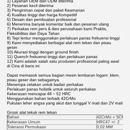
1) Layanan OEM dan ODM diterima
2) Pesanan kecil diterima
3) Pengiriman cepat dan paket Keamanan
4) Kualitas tinggi dan harga Kompetitif
5) Desain dan pembuatan profesional
6) Menerima banyak komentar baik dan pesanan ulang
7) Perkakas rem pers & dies perusahaan kami Praktis,
Fleksibilitas dan Daya Tahan
8) Tepi lentur menggunakan perlakuan panas frekuensi tinggi
9) Kami menyediakan berbagai alat rem tekan dan pisau
geser.
10) Akurasi tinggi dengan ground finish
11) Quench frekuensi tinggi dan perlakuan panas
12) Kami adalah salah satu produsen profesional paling awal
di Cina di baris ini
Dapat memasok semua bagian mesin lembaran logam: klem,
pisau geser dan sebagainya.
Menempa cetakan untuk badan perkakas
Perlakuan panas holistik untuk seluruh perkakas
Kekerasan mencapai 48 ~ 52 HRC
Menggunakan bahan terbaik 42CrMo
Pukulan leher angsa yang akut dan tunggal V mati dan 2V mati
Grosir alat tekuk rem tekan
Bahan
42CrMo = SCM440
Kekerasan Umum
HRC47 +/- 2
Toleransi Permukaan
0,02 MM