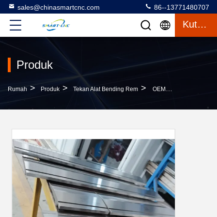
sales@chinasmartcnc.com
86--13771480707
Kutipan
Produk
>
>
>
Rumah
Produk
Tekan Alat Bending Rem
OEM / ODM Press Brake Bending Tools, CNC Press Brake Tooling Professional