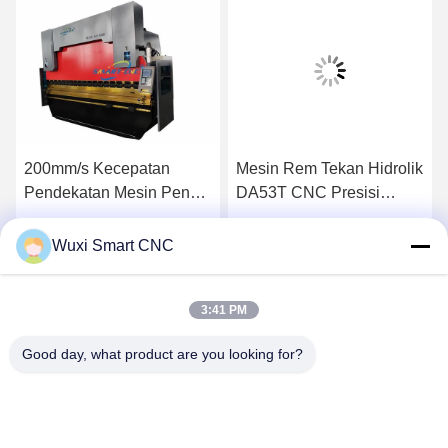
200mm/s Kecepatan
Mesin Rem Tekan Hidrolik
Pendekatan Mesin Pencet
DA53T CNC Presisi
CNC untuk Press Brake
Tinggi
Tooling
Dapatkan Harga Terbaik
Dapatkan Harga Terbaik
Wuxi Smart CNC
3:41 PM
Good day, what product are you looking for?
WUXI SMART CNC EQUIPMENT GROUP
CO.,LTD