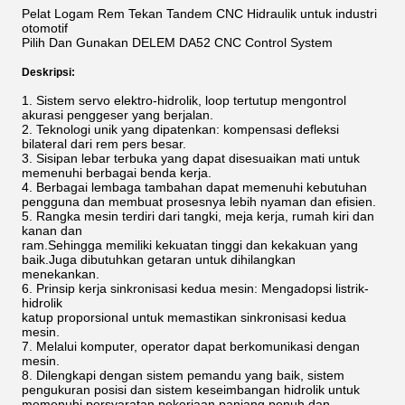
Pelat Logam Rem Tekan Tandem CNC Hidraulik untuk industri
otomotif
Pilih Dan Gunakan DELEM DA52 CNC Control System
Deskripsi:
1. Sistem servo elektro-hidrolik, loop tertutup mengontrol
akurasi penggeser yang berjalan.
2. Teknologi unik yang dipatenkan: kompensasi defleksi
bilateral dari rem pers besar.
3. Sisipan lebar terbuka yang dapat disesuaikan mati untuk
memenuhi berbagai benda kerja.
4. Berbagai lembaga tambahan dapat memenuhi kebutuhan
pengguna dan membuat prosesnya lebih nyaman dan efisien.
5. Rangka mesin terdiri dari tangki, meja kerja, rumah kiri dan
kanan dan
ram.Sehingga memiliki kekuatan tinggi dan kekakuan yang
baik.Juga dibutuhkan getaran untuk dihilangkan
menekankan.
6. Prinsip kerja sinkronisasi kedua mesin: Mengadopsi listrik-
hidrolik
katup proporsional untuk memastikan sinkronisasi kedua
mesin.
7. Melalui komputer, operator dapat berkomunikasi dengan
mesin.
8. Dilengkapi dengan sistem pemandu yang baik, sistem
pengukuran posisi dan sistem keseimbangan hidrolik untuk
memenuhi persyaratan pekerjaan panjang penuh dan