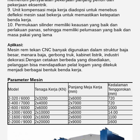
pekerjaan eksentrik.
9. Unit kompensasi meja kerja diadopsi untuk menebus
defleksi mesin saat bekerja untuk memastikan ketepatan
benda kerja.
10. Permukaan silinder memiliki keausan yang baik dan
perlakuan panas, sehingga memiliki pelumasan yang baik dan
masa pakai yang lama
Aplikasi:
Mesin rem tekan CNC banyak digunakan dalam struktur baja
besar, menara baja, gerbong truk, kabinet listrik, industri
dekorasi.Dengan cetakan berbeda yang disediakan,
pelanggan bisa mendapatkan pelat logam yang ditekuk
menjadi berbagai bentuk benda kerja.
Parameter Mesin
Kedalaman
Panjang Meja Kerja
Model
Tenaga Kerja (KN)
Tenggorokan
(mm)
(mm)
2-320 / 6000
2x3200
2x6000
720
2-400 / 7000
2x4000
2x7000
720
2-600 / 6000
2x6000
2x6000
1000
2-1000 / 6000
2x10000
2x6000
14.00
2-1600 / 6000
2x16000
2x6000
1100
2-2000 / 9000
2x20000
2x9000
1600