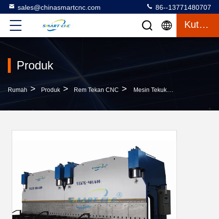
sales@chinasmartcnc.com
86--13771480707
Kutipan
Produk
>
>
>
Rumah
Produk
Rem Tekan CNC
Mesin Tekuk Rem Hidrolik Tandem CNC Besar Untuk Menghasilkan Tiang Listrik